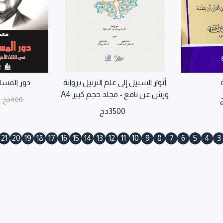
أنوار السبيل إلى علم الترتيل برواية
دور المسل
ورش عن نافع - مجلد حجم كبير A4
400
دج
3500
دج
21
20
19
18
17
16
15
14
13
12
11
10
9
8
7
6
5
4
3