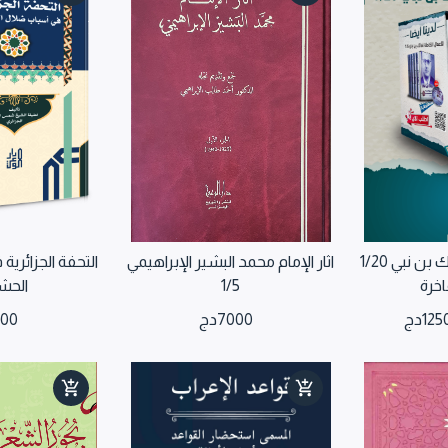
مجموعة أعمال مالك بن نبي 1/20
اثار الإمام محمد البشير الإبراهيمي
التحفة الجزائري
اخرة
1/5
الحش
125
دج
7000
دج
900