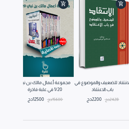
لانتقاد للضعيف والموضوع في
مجموعة أعمال مالك بن نبي
تجريد الم
باب الاعتقاد
1/20 في علبة فاخرة
00
2200
دج
12500
دج
2428
دج
15600
دج