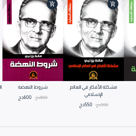
مشكلة الأفكار في العالم
شروط النهضة
ا
الإسلامي
600
دج
800
دج
550
دج
900
دج