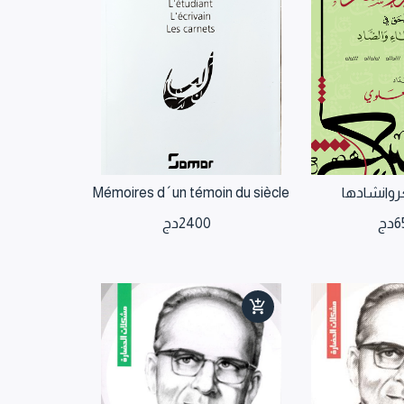
روانشادها
Mémoires d´un témoin du siècle
6
دج
2400
دج