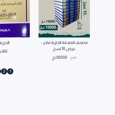
مصحف الصدقة الجارية فاخر -
الجزرية
عرض 10 نسخ
60
دج
10000
دج
0
دج
2
1