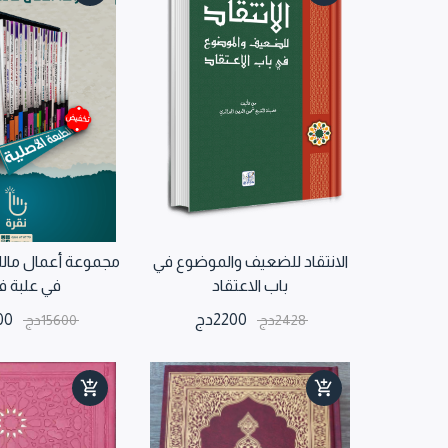
الانتقاد للضعيف والموضوع في
باب الاعتقاد
في علبة ف
2200
دج
00
2428
دج
15600
دج