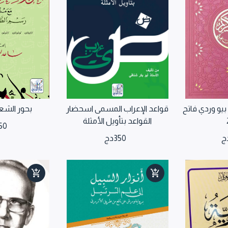
و وردي فاتح
قواعد الإعراب المسمى اسحضار
بحور الشع
القواعد بتأويل الأمثلة
50
ج
350
دج