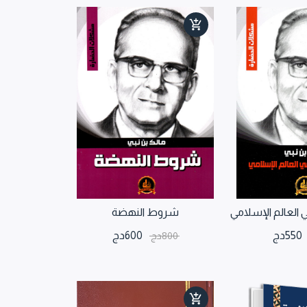
 العالم الإسلامي
شروط النهضة
550
دج
600
دج
800
دج