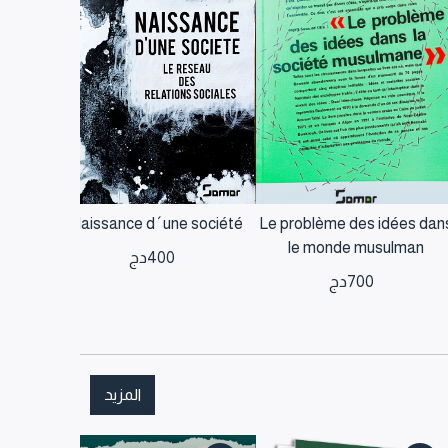
Le problème des idées dan
Naissance d´une société
ش
le monde musulman
400
دج
0
700
دج
المزيد