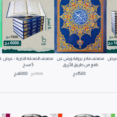
 عرض
مصحف فاخر برواية ورش عن
مصحف الصدقة الجارية - عرض
s
نافع من طريق الأزرق
5 نسخ
1500
دج
6000
دج
7500
دج