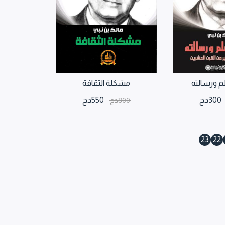
م ورسالته
مشكلة الثقافة
300
دج
550
دج
800
دج
23
22