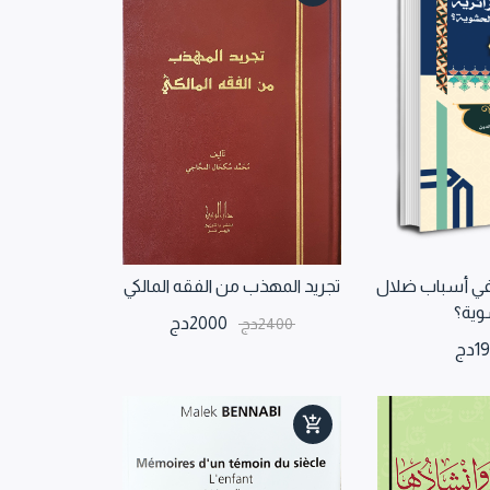
ة في أسباب ضلال
تجريد المهذب من الفقه المالكي
وية؟
2000
دج
2400
دج
1
دج