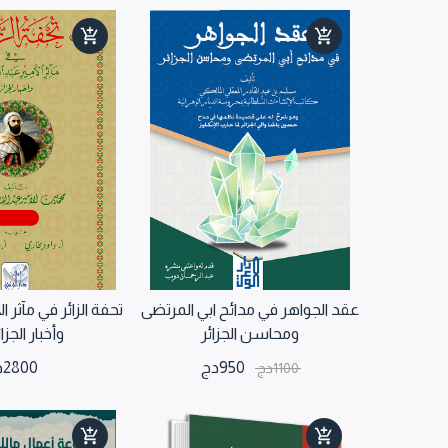
عقد الجواهر في مدائح ابي المرتضى
تحفة الزائر في مآثر ال
ومحاسن الجزائر
وأخبار الجزائر 2
950
دج
2800
د
1100
دج