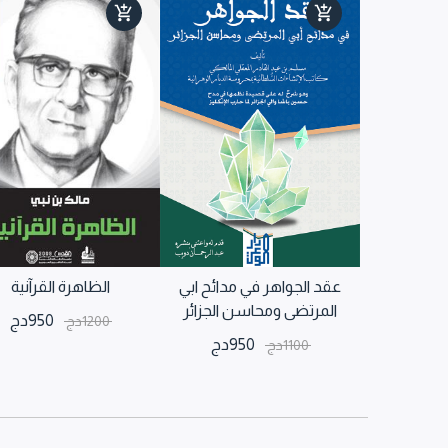
عقد الجواهر في مدائح ابي
الظاهرة القرآنية
المرتضى ومحاسن الجزائر
950
دج
1200
دج
950
دج
1100
دج