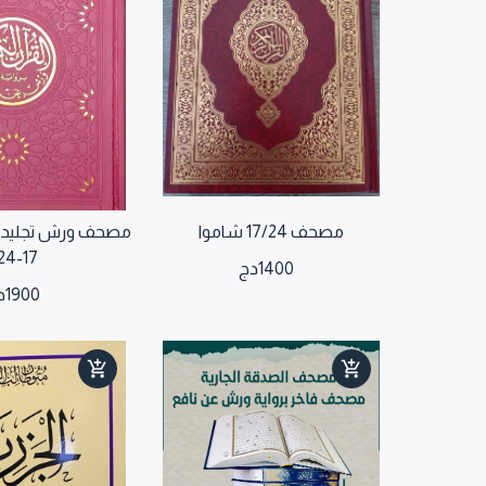
مصحف 17/24 شاموا
مصحف ورش تجليد بي
17-24
1400
دج
1900
د