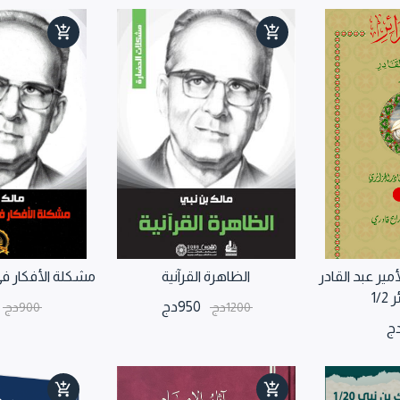
أمير عبد القادر
الظاهرة القرآنية
مشكلة الأفكار في
1/
950
دج
1200
دج
900
دج
ج